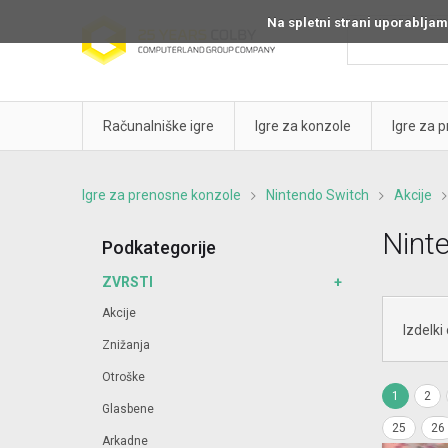
Na spletni strani uporabljam
Računalniške igre
Igre za konzole
Igre za 
Igre za prenosne konzole
Nintendo Switch
Akcije
Ninte
Podkategorije
ZVRSTI
Akcije
Izdelki
Znižanja
Otroške
1
2
Glasbene
25
26
Arkadne