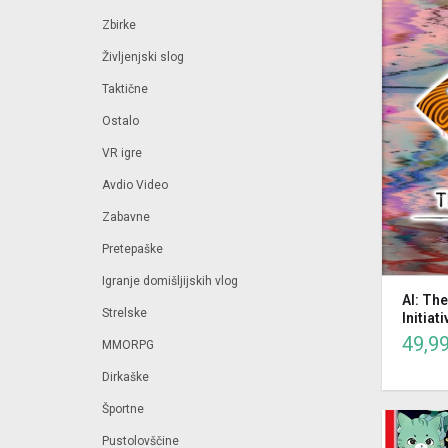
Zbirke
Življenjski slog
Taktične
Ostalo
VR igre
Avdio Video
Zabavne
Pretepaške
Igranje domišljijskih vlog
AI: Th
Strelske
Initiat
49,9
MMORPG
Dirkaške
Športne
Pustolovščine