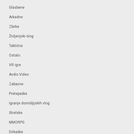
Glasbene
Arkadne
Zbirke
Življenjski slog
Taktične
Ostalo
VR igre
Avdio Video
Zabavne
Pretepaške
Igranje domišljijskih vlog
Strelske
MMORPG
Dirkaške