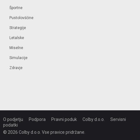
Športne
Pustolovščine
Strategije
Letalske
Miselne
Simulacije
Zdravje
O podjetju
Podpora
Pravni poduk
Colby d.o.o.
Servisni
podatki
© 2026 Colby d.o.o. Vse pravice pridržane.