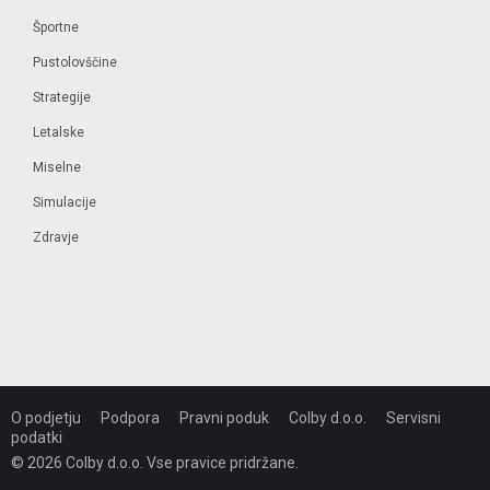
Športne
Pustolovščine
Strategije
Letalske
Miselne
Simulacije
Zdravje
O podjetju
Podpora
Pravni poduk
Colby d.o.o.
Servisni
podatki
© 2026 Colby d.o.o. Vse pravice pridržane.