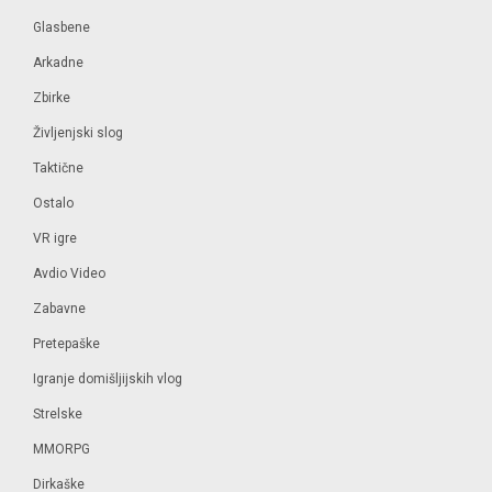
Glasbene
Arkadne
Zbirke
Življenjski slog
Taktične
Ostalo
VR igre
Avdio Video
Zabavne
Pretepaške
Igranje domišljijskih vlog
Strelske
MMORPG
Dirkaške