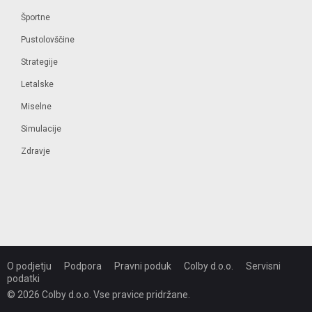
Športne
Pustolovščine
Strategije
Letalske
Miselne
Simulacije
Zdravje
O podjetju
Podpora
Pravni poduk
Colby d.o.o.
Servisni
podatki
© 2026 Colby d.o.o. Vse pravice pridržane.