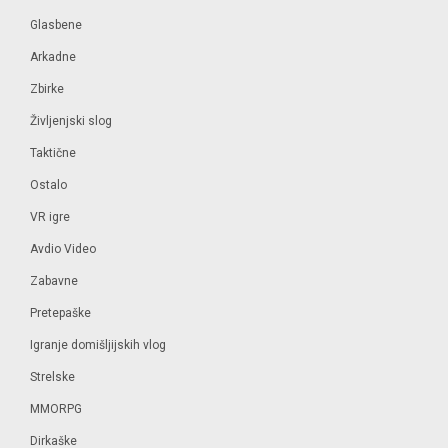
Glasbene
Arkadne
Zbirke
Življenjski slog
Taktične
Ostalo
VR igre
Avdio Video
Zabavne
Pretepaške
Igranje domišljijskih vlog
Strelske
MMORPG
Dirkaške