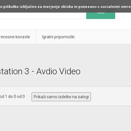
o piškotke izključno za merjenje obiska in povezavo s socialnimi omre
Išči
prenosne konzole
Igralni pripomočki
tation 3 - Avdio Video
 od 1 do 0 od 0
Prikaži samo izdelke na zalogi