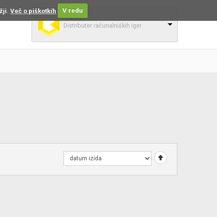
žji.
Več o piškotkih
V redu
Colby
Distributer računalniških iger