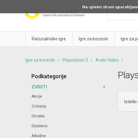
Na spletni strani uporabljam
Računalniške igre
Igre za konzole
Igre za 
Igre za konzole
Playstation 3
Avdio Video
Plays
Podkategorije
ZVRSTI
Akcije
Izdelki
Znižanja
Otroške
Glasbene
Arkadne