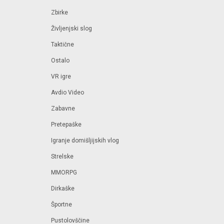
Zbirke
Življenjski slog
Taktične
Ostalo
VR igre
Avdio Video
Zabavne
Pretepaške
Igranje domišljijskih vlog
Strelske
MMORPG
Dirkaške
Športne
Pustolovščine