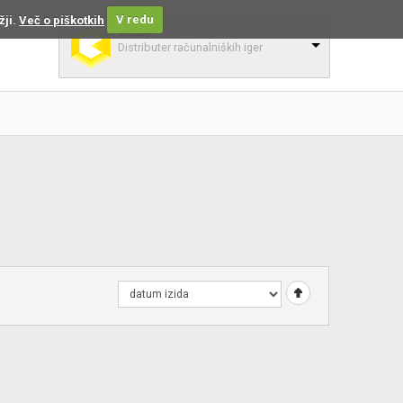
žji.
Več o piškotkih
V redu
Colby
Distributer računalniških iger