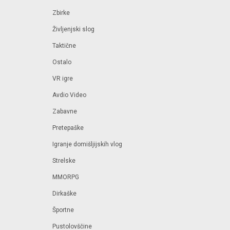
Zbirke
Življenjski slog
Taktične
Ostalo
VR igre
Avdio Video
Zabavne
Pretepaške
Igranje domišljijskih vlog
Strelske
MMORPG
Dirkaške
Športne
Pustolovščine