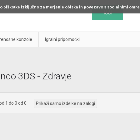
o piškotke izključno za merjenje obiska in povezavo s socialnimi omre
Išči
prenosne konzole
Igralni pripomočki
endo 3DS - Zdravje
 od 1 do 0 od 0
Prikaži samo izdelke na zalogi