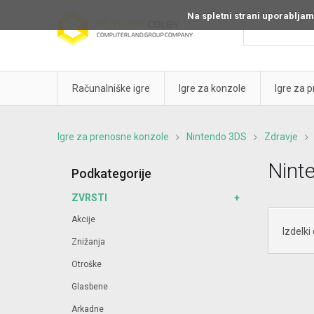
Na spletni strani uporabljam
Računalniške igre
Igre za konzole
Igre za 
Igre za prenosne konzole
Nintendo 3DS
Zdravje
Nint
Podkategorije
ZVRSTI
Akcije
Izdelki
Znižanja
Otroške
Glasbene
Arkadne