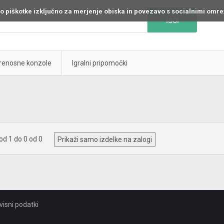
o piškotke izključno za merjenje obiska in povezavo s socialnimi omre
Išči
prenosne konzole
Igralni pripomočki
 od 1 do 0 od 0
Prikaži samo izdelke na zalogi
visni podatki