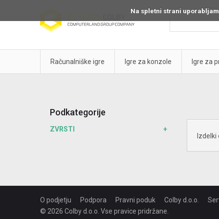
Na spletni strani uporabljam
Računalniške igre
Igre za konzole
Igre za 
Podkategorije
ZVRSTI
Izdelki
O podjetju
Podpora
Pravni poduk
Colby d.o.o.
Ser
© 2026 Colby d.o.o. Vse pravice pridržane.