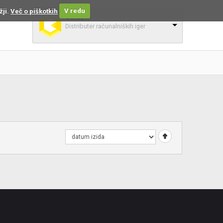
žji.
Več o piškotkih
V redu
Colby
Distributer računalniških iger