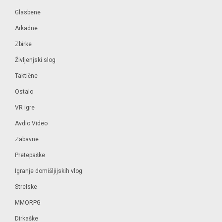
Glasbene
Arkadne
Zbirke
Življenjski slog
Taktične
Ostalo
VR igre
Avdio Video
Zabavne
Pretepaške
Igranje domišljijskih vlog
Strelske
MMORPG
Dirkaške