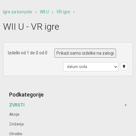
Igre za konzole
WII U
VR igre
WII U - VR igre
Izdelki od 1 do 0 od 0
Prikaži samo izdelke na zalogi
Podkategorije
ZVRSTI
Akcije
Znižanja
Otroške