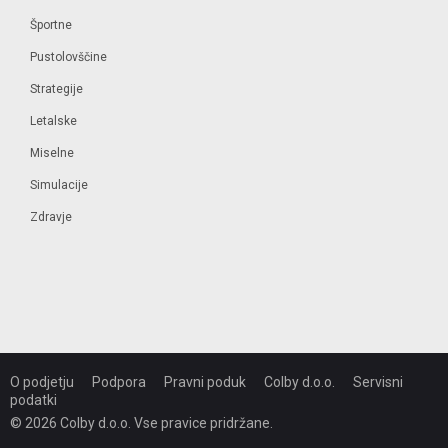
Športne
Pustolovščine
Strategije
Letalske
Miselne
Simulacije
Zdravje
O podjetju
Podpora
Pravni poduk
Colby d.o.o.
Servisni
podatki
© 2026 Colby d.o.o. Vse pravice pridržane.