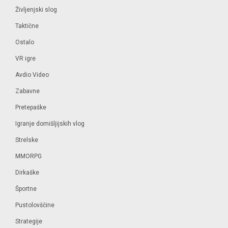
Življenjski slog
Taktične
Ostalo
VR igre
Avdio Video
Zabavne
Pretepaške
Igranje domišljijskih vlog
Strelske
MMORPG
Dirkaške
Športne
Pustolovščine
Strategije