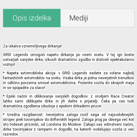
Opis izdelka
Mediji
Za iskalce vznemirljivega dirkanja!
GRID Legends omogoči napeto dirkanje po vsem svetu. V tej igri boste
ustvarjali sanjske dirke, izkusili dramatično zgodbo in doživeli spektakularno
vožnjo!
* Napeta avtomobilska akcija: v GRID Legends sedete za volane najbolj
fantastičnih avtomobilov na svetu. Vsaka dirka je polna neverjetnih trenutkov
in odlično povzema smisel avtomobilizma. Poženite vozila do skrajnih meja
in se spopadite za slavo!
* Epski načini in oblikovanje sanjskih dogodkov: z orodjem Race Creator
lahko sami oblikujete dirke in jih delite s prijatelji. Čaka pa vas tudi
dramatična zgodbena izkušnja z epskimi dirkaškimi prizori.
* Izredna razgibanost: neverjetna zaloga vozil sega od najsodobnejših
strojev prek tovornjakov do drifterskih legend. Zaloga prog pa obsega več kot
sto trideset prizorišč, od Londona do Moskve. Čakajo vas edinstveni načini,
dirke tovornjakov z rampami in dogodki, na katerih sodelujejo vozila iz več
razredov.