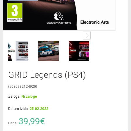
GRID Legends (PS4)
(5030932124920)
Zaloga:
Ni zaloge
Datum izida:
25.02.2022
39,99€
Cena: