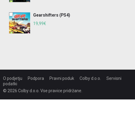
Gearshifters (PS4)
19,99€
O podjetju
Podpora
Pravni poduk
Colby d.o.o.
Servisni
podatki
© 2026 Colby d.o.o. Vse pravice pridržane.